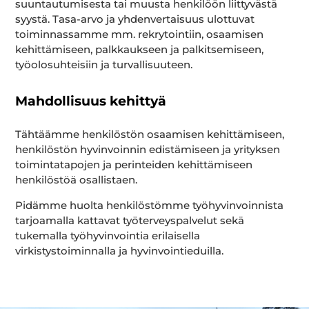
suuntautumisesta tai muusta henkilöön liittyvästä
syystä. Tasa-arvo ja yhdenvertaisuus ulottuvat
toiminnassamme mm. rekrytointiin, osaamisen
kehittämiseen, palkkaukseen ja palkitsemiseen,
työolosuhteisiin ja turvallisuuteen.
Mahdollisuus kehittyä
Tähtäämme henkilöstön osaamisen kehittämiseen,
henkilöstön hyvinvoinnin edistämiseen ja yrityksen
toimintatapojen ja perinteiden kehittämiseen
henkilöstöä osallistaen.
Pidämme huolta henkilöstömme työhyvinvoinnista
tarjoamalla kattavat työterveyspalvelut sekä
tukemalla työhyvinvointia erilaisella
virkistystoiminnalla ja hyvinvointieduilla.