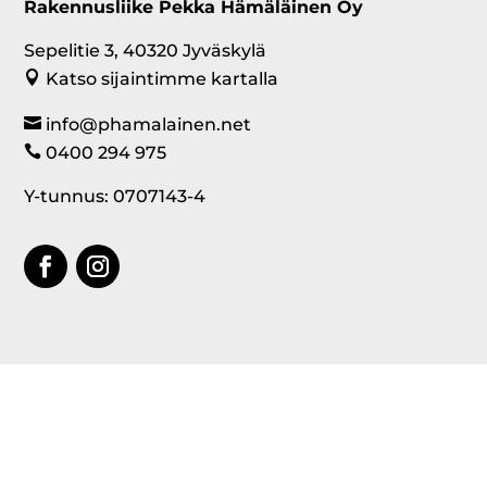
Rakennusliike Pekka Hämäläinen Oy
Sepelitie 3, 40320 Jyväskylä
Katso sijaintimme kartalla
info@phamalainen.net
0400 294 975
Y-tunnus: 0707143-4
Verkkolaskutustiedot
Verkkolaskuosoitteemme: 003707071434
Verkkolaskuoperaattorimme: Pagero
Operaattorin välittäjätunnus: 003723609900