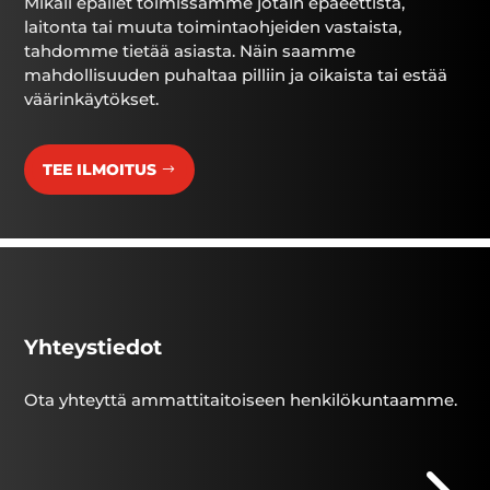
Mikäli epäilet toimissamme jotain epäeettistä,
laitonta tai muuta toimintaohjeiden vastaista,
tahdomme tietää asiasta. Näin saamme
mahdollisuuden puhaltaa pilliin ja oikaista tai estää
väärinkäytökset.
TEE ILMOITUS
Yhteystiedot
Ota yhteyttä ammattitaitoiseen henkilökuntaamme.