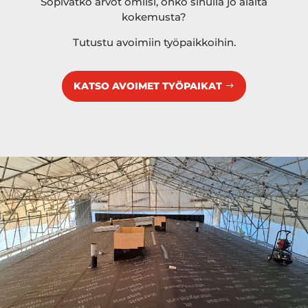
Sopivatko arvot omiisi, onko sinulla jo alalta
kokemusta?
Tutustu avoimiin työpaikkoihin.
KATSO AVOIMET TYÖPAIKAT