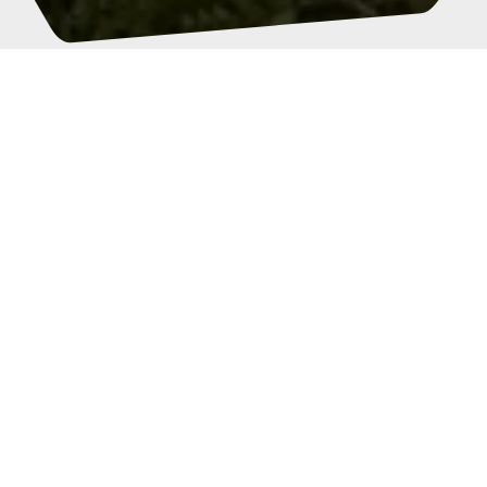
Paikallinen, monipuolinen ja palveleva
ammattilainen
Rakennusliike P. Hämäläinen Oy on vuonna
1988 perustettu rakennusalan palveluja
tarjoava yritys, joka toimii pääasiassa
Jyväskylässä ja Keski-Suomen alueella.
Toimintamme painottuu
korjausrakentamisen eri osa-alueille laajasti.
Asiakkaitamme ovat pääsääntöisesti julkisyhteisöt,
seurakunnat, taloyhtiöt ja yritykset. Palvelemme
myös yksityisasiakkaita, erityisesti vesikatto- ja